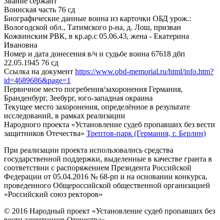
Звание
сержант
Воинская часть
76 сд
Биографические данные воина из карточки ОБД
урож.:
Вологодской обл., Татимского р-на, д. Лош, призван
Кожвинским РВК, в кр.ар.с 05.06.43, жена - Екатерина
Ивановна
Номер и дата донесения в/ч и судьбе воина
67618 дбп
22.05.1945 76 сд
Ссылка на документ
https://www.obd-memorial.ru/html/info.htm?
id=4689686&page=1
Первичное место погребения/захоронения
Германия,
Бранденбург, Зеебург, юго-западная окраина
Текущее место захоронения, определённое в результате
исследований, в рамках реализации
Народного проекта «Установление судеб пропавших без вести
защитников Отечества»
Трептов-парк (Германия, г. Берлин)
При реализации проекта использовались средства
государственной поддержки, выделенные в качестве гранта в
соответствии с распоряжением Президента Российской
Федерации от 05.04.2016 № 68-рп и на основании конкурса,
проведенного Общероссийской общественной организацией
«Российский союз ректоров»
© 2016 Народный проект «Установление судеб пропавших без
вести защитников Отечества»