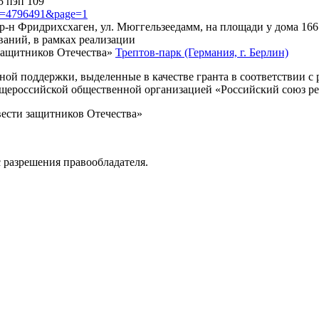
5 пэп 109
?id=4796491&page=1
, р-н Фридрихсхаген, ул. Мюггельзеедамм, на площади у дома 166
ваний, в рамках реализации
защитников Отечества»
Трептов-парк (Германия, г. Берлин)
нной поддержки, выделенные в качестве гранта в соответствии 
Общероссийской общественной организацией «Российский союз р
вести защитников Отечества»
 разрешения правообладателя.