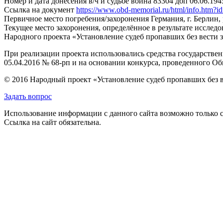
Номер и дата донесения в/ч и судьбе воина
83304 дбп 06.06.194
Ссылка на документ
https://www.obd-memorial.ru/html/info.htm
Первичное место погребения/захоронения
Германия, г. Берлин
Текущее место захоронения, определённое в результате исследо
Народного проекта «Установление судеб пропавших без вести 
При реализации проекта использовались средства государстве
05.04.2016 № 68-рп и на основании конкурса, проведенного 
© 2016 Народный проект «Установление судеб пропавших без 
Задать вопрос
Использование информации с данного сайта возможно только с
Ссылка на сайт обязательна.