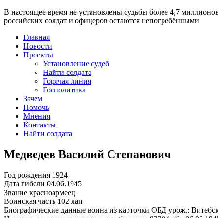
В настоящее время
не установлены судьбы более 4,7 миллионо
российских солдат и офицеров остаются непогребёнными
Главная
Новости
Проекты
Установление судеб
Найти солдата
Горячая линия
Госполитика
Зачем
Помочь
Мнения
Контакты
Найти солдата
Медведев Василий Степанович
Год рождения
1924
Дата гибели
04.06.1945
Звание
красноармеец
Воинская часть
102 лап
Биографические данные воина из карточки ОБД
урож.: Витебск