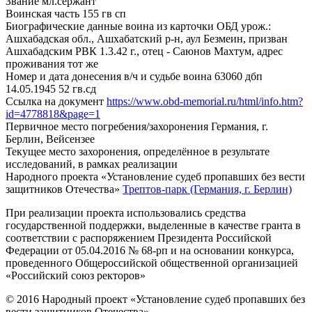
Звание
мл.сержант
Воинская часть
155 гв сп
Биографические данные воина из карточки ОБД
урож.:
Ашхабадская обл., Ашхабатский р-н, аул Безмеин, призван
Ашхабадским РВК 1.3.42 г., отец - Саюнов Махтум, адрес
проживания тот же
Номер и дата донесения в/ч и судьбе воина
63060 дбп
14.05.1945 52 гв.сд
Ссылка на документ
https://www.obd-memorial.ru/html/info.htm?
id=4778818&page=1
Первичное место погребения/захоронения
Германия, г.
Берлин, Вейсензее
Текущее место захоронения, определённое в результате
исследований, в рамках реализации
Народного проекта «Установление судеб пропавших без вести
защитников Отечества»
Трептов-парк (Германия, г. Берлин)
При реализации проекта использовались средства
государственной поддержки, выделенные в качестве гранта в
соответствии с распоряжением Президента Российской
Федерации от 05.04.2016 № 68-рп и на основании конкурса,
проведенного Общероссийской общественной организацией
«Российский союз ректоров»
© 2016 Народный проект «Установление судеб пропавших без
вести защитников Отечества»