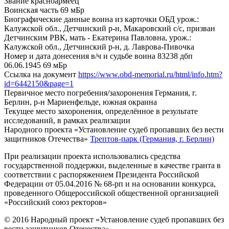
Звание
красноармеец
Воинская часть
69 мБр
Биографические данные воина из карточки ОБД
урож.:
Калужской обл., Детчинский р-н, Макаровский с/с, призван
Детчинским РВК, мать - Екатерина Павловна, урож.:
Калужской обл., Детчинский р-н, д. Лаврова-Пивочка
Номер и дата донесения в/ч и судьбе воина
83238 дбп
06.06.1945 69 мБр
Ссылка на документ
https://www.obd-memorial.ru/html/info.htm?
id=6442150&page=1
Первичное место погребения/захоронения
Германия, г.
Берлин, р-н Мариенфельде, южная окраина
Текущее место захоронения, определённое в результате
исследований, в рамках реализации
Народного проекта «Установление судеб пропавших без вести
защитников Отечества»
Трептов-парк (Германия, г. Берлин)
При реализации проекта использовались средства
государственной поддержки, выделенные в качестве гранта в
соответствии с распоряжением Президента Российской
Федерации от 05.04.2016 № 68-рп и на основании конкурса,
проведенного Общероссийской общественной организацией
«Российский союз ректоров»
© 2016 Народный проект «Установление судеб пропавших без
вести защитников Отечества»