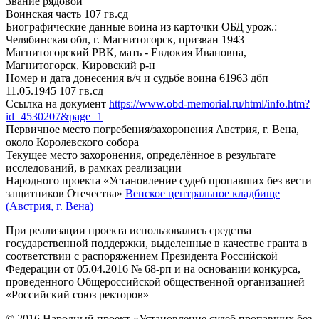
Звание
рядовой
Воинская часть
107 гв.сд
Биографические данные воина из карточки ОБД
урож.:
Челябинская обл, г. Магнитогорск, призван 1943
Магнитогорский РВК, мать - Евдокия Ивановна,
Магнитогорск, Кировский р-н
Номер и дата донесения в/ч и судьбе воина
61963 дбп
11.05.1945 107 гв.сд
Ссылка на документ
https://www.obd-memorial.ru/html/info.htm?
id=4530207&page=1
Первичное место погребения/захоронения
Австрия, г. Вена,
около Королевского собора
Текущее место захоронения, определённое в результате
исследований, в рамках реализации
Народного проекта «Установление судеб пропавших без вести
защитников Отечества»
Венское центральное кладбище
(Австрия, г. Вена)
При реализации проекта использовались средства
государственной поддержки, выделенные в качестве гранта в
соответствии с распоряжением Президента Российской
Федерации от 05.04.2016 № 68-рп и на основании конкурса,
проведенного Общероссийской общественной организацией
«Российский союз ректоров»
© 2016 Народный проект «Установление судеб пропавших без