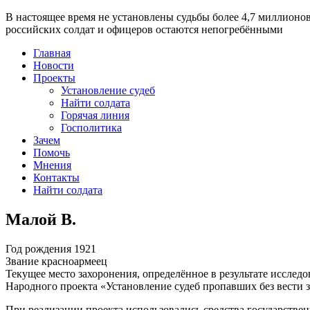
В настоящее время
не установлены судьбы более 4,7 миллионо
российских солдат и офицеров остаются непогребёнными
Главная
Новости
Проекты
Установление судеб
Найти солдата
Горячая линия
Госполитика
Зачем
Помочь
Мнения
Контакты
Найти солдата
Малой В.
Год рождения
1921
Звание
красноармеец
Текущее место захоронения, определённое в результате исследо
Народного проекта «Установление судеб пропавших без вести 
При реализации проекта использовались средства государстве