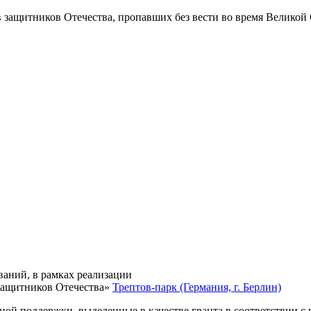
в защитников Отечества
, пропавших без вести во время Великой
ваний, в рамках реализации
защитников Отечества»
Трептов-парк (Германия, г. Берлин)
нной поддержки, выделенные в качестве гранта в соответствии 