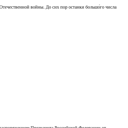
 Отечественной войны. До сих пор останки большо́го числа
с распоряжением Президента Российской Федерации от