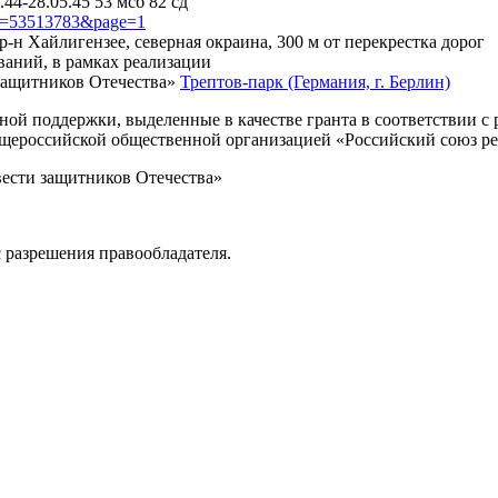
.44-28.05.45 53 мсб 82 сд
?id=53513783&page=1
 р-н Хайлигензее, северная окраина, 300 м от перекрестка дорог
ваний, в рамках реализации
защитников Отечества»
Трептов-парк (Германия, г. Берлин)
нной поддержки, выделенные в качестве гранта в соответствии 
Общероссийской общественной организацией «Российский союз р
вести защитников Отечества»
 разрешения правообладателя.