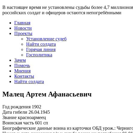
В настоящее время
не установлены судьбы более 4,7 миллионо
российских солдат и офицеров остаются непогребёнными
Главная
Новости
Проекты
Установление судеб
Найти солдата
Горячая линия
Госполитика
Зачем
Помочь
Мнения
Контакты
Найти солдата
Малец Артем Афанасьевич
Год рождения
1902
Дата гибели
26.04.1945
Звание
красноармеец
Воинская часть
601 сп
Биографические данные воина из карточки ОБД
урож.: Черниг