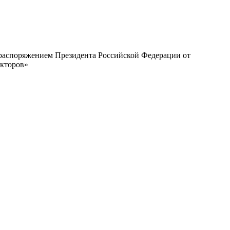
с распоряжением Президента Российской Федерации от
екторов»