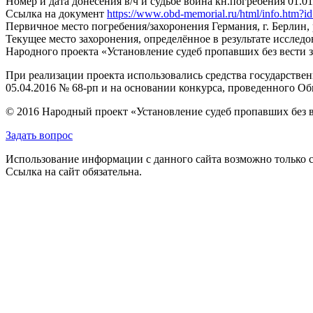
Номер и дата донесения в/ч и судьбе воина
кн.погребения 01.01
Ссылка на документ
https://www.obd-memorial.ru/html/info.htm
Первичное место погребения/захоронения
Германия, г. Берлин,
Текущее место захоронения, определённое в результате исследо
Народного проекта «Установление судеб пропавших без вести 
При реализации проекта использовались средства государстве
05.04.2016 № 68-рп и на основании конкурса, проведенного 
© 2016 Народный проект «Установление судеб пропавших без 
Задать вопрос
Использование информации с данного сайта возможно только с
Ссылка на сайт обязательна.