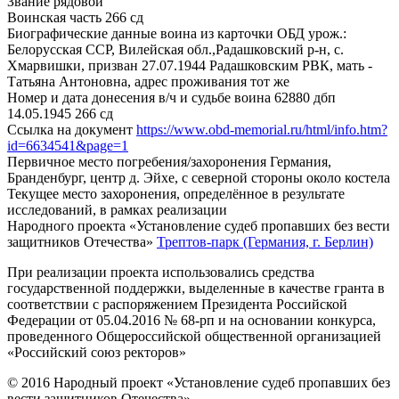
Звание
рядовой
Воинская часть
266 сд
Биографические данные воина из карточки ОБД
урож.:
Белорусская ССР, Вилейская обл.,Радашковский р-н, с.
Хмарвишки, призван 27.07.1944 Радашковским РВК, мать -
Татьяна Антоновна, адрес проживания тот же
Номер и дата донесения в/ч и судьбе воина
62880 дбп
14.05.1945 266 сд
Ссылка на документ
https://www.obd-memorial.ru/html/info.htm?
id=6634541&page=1
Первичное место погребения/захоронения
Германия,
Бранденбург, центр д. Эйхе, с северной стороны около костела
Текущее место захоронения, определённое в результате
исследований, в рамках реализации
Народного проекта «Установление судеб пропавших без вести
защитников Отечества»
Трептов-парк (Германия, г. Берлин)
При реализации проекта использовались средства
государственной поддержки, выделенные в качестве гранта в
соответствии с распоряжением Президента Российской
Федерации от 05.04.2016 № 68-рп и на основании конкурса,
проведенного Общероссийской общественной организацией
«Российский союз ректоров»
© 2016 Народный проект «Установление судеб пропавших без
вести защитников Отечества»