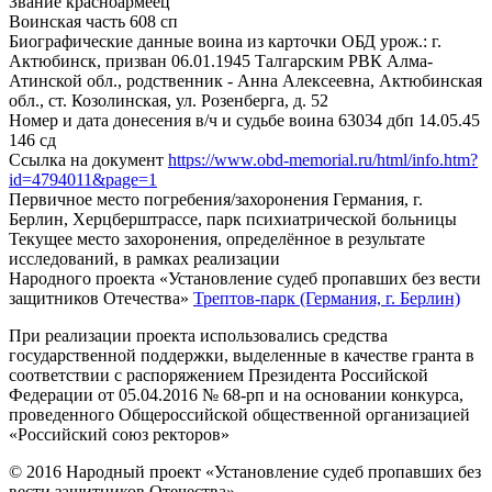
Звание
красноармеец
Воинская часть
608 сп
Биографические данные воина из карточки ОБД
урож.: г.
Актюбинск, призван 06.01.1945 Талгарским РВК Алма-
Атинской обл., родственник - Анна Алексеевна, Актюбинская
обл., ст. Козолинская, ул. Розенберга, д. 52
Номер и дата донесения в/ч и судьбе воина
63034 дбп 14.05.45
146 сд
Ссылка на документ
https://www.obd-memorial.ru/html/info.htm?
id=4794011&page=1
Первичное место погребения/захоронения
Германия, г.
Берлин, Херцберштрассе, парк психиатрической больницы
Текущее место захоронения, определённое в результате
исследований, в рамках реализации
Народного проекта «Установление судеб пропавших без вести
защитников Отечества»
Трептов-парк (Германия, г. Берлин)
При реализации проекта использовались средства
государственной поддержки, выделенные в качестве гранта в
соответствии с распоряжением Президента Российской
Федерации от 05.04.2016 № 68-рп и на основании конкурса,
проведенного Общероссийской общественной организацией
«Российский союз ректоров»
© 2016 Народный проект «Установление судеб пропавших без
вести защитников Отечества»