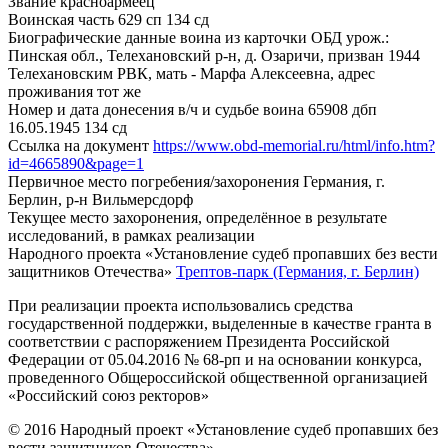
Звание
красноармеец
Воинская часть
629 сп 134 сд
Биографические данные воина из карточки ОБД
урож.:
Пинская обл., Телехановский р-н, д. Озаричи, призван 1944
Телехановским РВК, мать - Марфа Алексеевна, адрес
проживания тот же
Номер и дата донесения в/ч и судьбе воина
65908 дбп
16.05.1945 134 сд
Ссылка на документ
https://www.obd-memorial.ru/html/info.htm?
id=4665890&page=1
Первичное место погребения/захоронения
Германия, г.
Берлин, р-н Вильмерсдорф
Текущее место захоронения, определённое в результате
исследований, в рамках реализации
Народного проекта «Установление судеб пропавших без вести
защитников Отечества»
Трептов-парк (Германия, г. Берлин)
При реализации проекта использовались средства
государственной поддержки, выделенные в качестве гранта в
соответствии с распоряжением Президента Российской
Федерации от 05.04.2016 № 68-рп и на основании конкурса,
проведенного Общероссийской общественной организацией
«Российский союз ректоров»
© 2016 Народный проект «Установление судеб пропавших без
вести защитников Отечества»