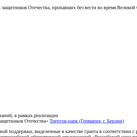
в защитников Отечества
, пропавших без вести во время Великой
ваний, в рамках реализации
защитников Отечества»
Трептов-парк (Германия, г. Берлин)
нной поддержки, выделенные в качестве гранта в соответствии 
Общероссийской общественной организацией «Российский союз р