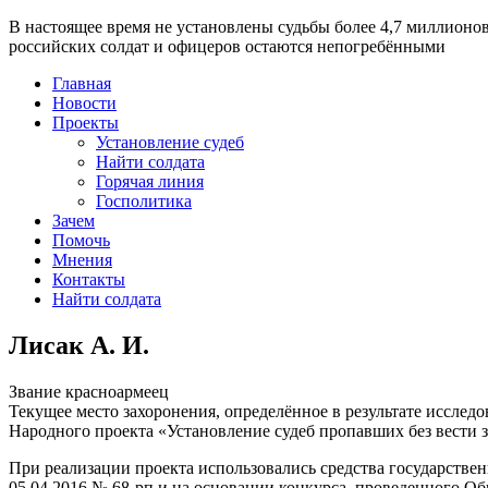
В настоящее время
не установлены судьбы более 4,7 миллионо
российских солдат и офицеров остаются непогребёнными
Главная
Новости
Проекты
Установление судеб
Найти солдата
Горячая линия
Госполитика
Зачем
Помочь
Мнения
Контакты
Найти солдата
Лисак А. И.
Звание
красноармеец
Текущее место захоронения, определённое в результате исследо
Народного проекта «Установление судеб пропавших без вести 
При реализации проекта использовались средства государстве
05.04.2016 № 68-рп и на основании конкурса, проведенного 