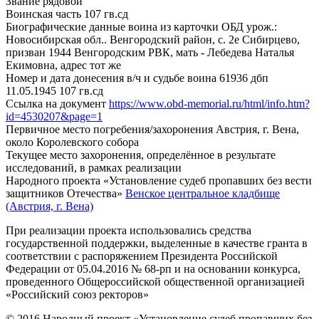
Звание
рядовой
Воинская часть
107 гв.сд
Биографические данные воина из карточки ОБД
урож.:
Новосибирская обл.. Венгородский район, с. 2е Сибирцево,
призван 1944 Венгородским РВК, мать - Лебедева Наталья
Екимовна, адрес тот же
Номер и дата донесения в/ч и судьбе воина
61936 дбп
11.05.1945 107 гв.сд
Ссылка на документ
https://www.obd-memorial.ru/html/info.htm?
id=4530207&page=1
Первичное место погребения/захоронения
Австрия, г. Вена,
около Королевского собора
Текущее место захоронения, определённое в результате
исследований, в рамках реализации
Народного проекта «Установление судеб пропавших без вести
защитников Отечества»
Венское центральное кладбище
(Австрия, г. Вена)
При реализации проекта использовались средства
государственной поддержки, выделенные в качестве гранта в
соответствии с распоряжением Президента Российской
Федерации от 05.04.2016 № 68-рп и на основании конкурса,
проведенного Общероссийской общественной организацией
«Российский союз ректоров»
© 2016 Народный проект «Установление судеб пропавших без