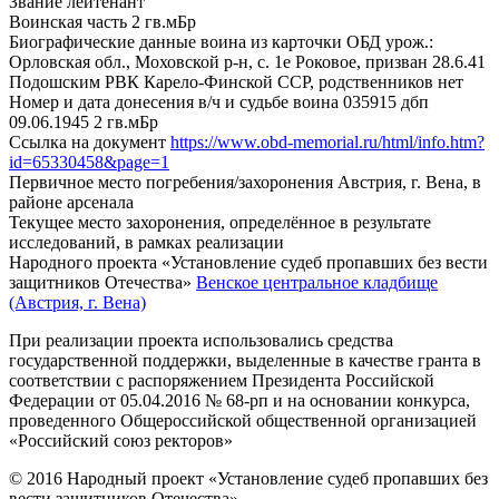
Звание
лейтенант
Воинская часть
2 гв.мБр
Биографические данные воина из карточки ОБД
урож.:
Орловская обл., Моховской р-н, с. 1е Роковое, призван 28.6.41
Подошским РВК Карело-Финской ССР, родственников нет
Номер и дата донесения в/ч и судьбе воина
035915 дбп
09.06.1945 2 гв.мБр
Ссылка на документ
https://www.obd-memorial.ru/html/info.htm?
id=65330458&page=1
Первичное место погребения/захоронения
Австрия, г. Вена, в
районе арсенала
Текущее место захоронения, определённое в результате
исследований, в рамках реализации
Народного проекта «Установление судеб пропавших без вести
защитников Отечества»
Венское центральное кладбище
(Австрия, г. Вена)
При реализации проекта использовались средства
государственной поддержки, выделенные в качестве гранта в
соответствии с распоряжением Президента Российской
Федерации от 05.04.2016 № 68-рп и на основании конкурса,
проведенного Общероссийской общественной организацией
«Российский союз ректоров»
© 2016 Народный проект «Установление судеб пропавших без
вести защитников Отечества»