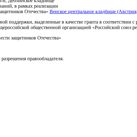
 р-н, Деблинское кладбище
ваний, в рамках реализации
защитников Отечества»
Венское центральное кладбище (Австрия, 
нной поддержки, выделенные в качестве гранта в соответствии 
Общероссийской общественной организацией «Российский союз р
вести защитников Отечества»
 разрешения правообладателя.