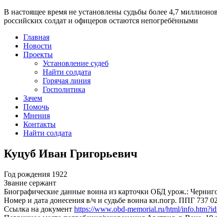
В настоящее время
не установлены судьбы более 4,7 миллионо
российских солдат и офицеров остаются непогребёнными
Главная
Новости
Проекты
Установление судеб
Найти солдата
Горячая линия
Госполитика
Зачем
Помочь
Мнения
Контакты
Найти солдата
Куцуб Иван Григорьевич
Год рождения
1922
Звание
сержант
Биографические данные воина из карточки ОБД
урож.: Черниг
Номер и дата донесения в/ч и судьбе воина
кн.погр. ППГ 737 02
Ссылка на документ
https://www.obd-memorial.ru/html/info.htm