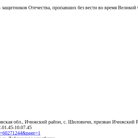
в защитников Отечества
, пропавших без вести во время Великой
овская обл., Ичнжский район, с. Шиловичи, призван Ичнжский РВ
.01.45-10.07.45
?id=60271244&page=1