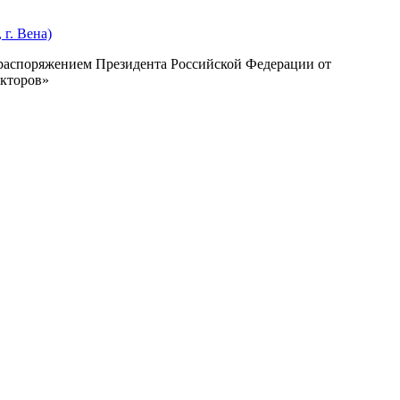
г. Вена)
с распоряжением Президента Российской Федерации от
екторов»