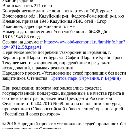
Звание
рядовой
Воинская часть
271 гв.сп
Биографические данные воина из карточки ОБД
урож.:
Вологодская обл., Кадуйский р-н, Федото-Роменский р-н, к-з
Илемное, призван 1945 Кадуйским РВК, отей - Егор
Иванович, адрес проживания тот же
Номер и дата донесения в/ч и судьбе воина
66438 дбп
18.05.1945 88 гв.сд
Ссылка на документ
https://www.obd-memorial.ru/html/info.htm?
id=4971215&page=1
Первичное место погребения/захоронения
Германия, г.
Берлин, р-н Шарлоттенбург, ул. Софии Шарлоте Крайс Гросс
Текущее место захоронения, определённое в результате
исследований, в рамках реализации
Народного проекта «Установление судеб пропавших без вести
защитников Отечества»
Трептов-парк (Германия, г. Берлин)
При реализации проекта использовались средства
государственной поддержки, выделенные в качестве гранта в
соответствии с распоряжением Президента Российской
Федерации от 05.04.2016 № 68-рп и на основании конкурса,
проведенного Общероссийской общественной организацией
«Российский союз ректоров»
© 2016 Народный проект «Установление судеб пропавших без
вести защитников Отечества»