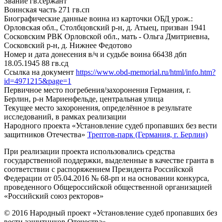
Звание
гв.сержант
Воинская часть
271 гв.сп
Биографические данные воина из карточки ОБД
урож.:
Орловская обл., Столбцовский р-н, д. Атыец, призван 1941
Сосковским РВК Орловской обл., мать - Ольга Дмитриевна,
Сосковский р-н, д. Нижнее Федотово
Номер и дата донесения в/ч и судьбе воина
66438 дбп
18.05.1945 88 гв.сд
Ссылка на документ
https://www.obd-memorial.ru/html/info.htm?
id=4971215&page=1
Первичное место погребения/захоронения
Германия, г.
Берлин, р-н Мариенфельде, центральная улица
Текущее место захоронения, определённое в результате
исследований, в рамках реализации
Народного проекта «Установление судеб пропавших без вести
защитников Отечества»
Трептов-парк (Германия, г. Берлин)
При реализации проекта использовались средства
государственной поддержки, выделенные в качестве гранта в
соответствии с распоряжением Президента Российской
Федерации от 05.04.2016 № 68-рп и на основании конкурса,
проведенного Общероссийской общественной организацией
«Российский союз ректоров»
© 2016 Народный проект «Установление судеб пропавших без
вести защитников Отечества»