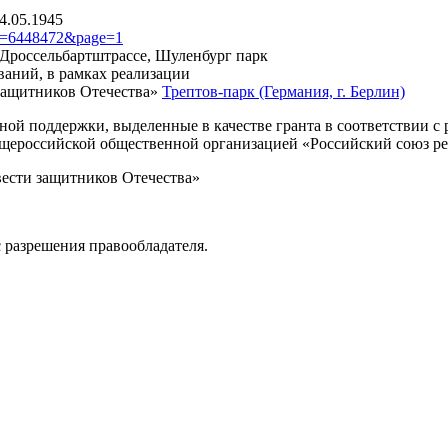
4.05.1945
?id=6448472&page=1
, Дроссельбартштрассе, Шуленбург парк
ваний, в рамках реализации
защитников Отечества»
Трептов-парк (Германия, г. Берлин)
нной поддержки, выделенные в качестве гранта в соответствии 
Общероссийской общественной организацией «Российский союз р
вести защитников Отечества»
 разрешения правообладателя.