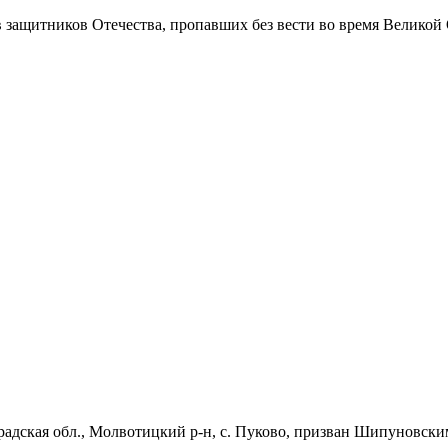
в защитников Отечества
, пропавших без вести во время Великой
радская обл., Молвотицкий р-н, с. Пуково, призван Шипуновским