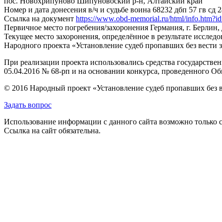
пос. Новохрипуново Шипуновоский р-н, Алтайский край
Номер и дата донесения в/ч и судьбе воина
68232 дбп 57 гв сд 2
Ссылка на документ
https://www.obd-memorial.ru/html/info.htm
Первичное место погребения/захоронения
Германия, г. Берлин
Текущее место захоронения, определённое в результате исследо
Народного проекта «Установление судеб пропавших без вести 
При реализации проекта использовались средства государстве
05.04.2016 № 68-рп и на основании конкурса, проведенного 
© 2016 Народный проект «Установление судеб пропавших без 
Задать вопрос
Использование информации с данного сайта возможно только с
Ссылка на сайт обязательна.