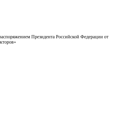
с распоряжением Президента Российской Федерации от
екторов»