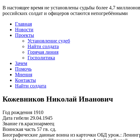
В настоящее время
не установлены судьбы более 4,7 миллионо
российских солдат и офицеров остаются непогребёнными
Главная
Новости
Проекты
Установление судеб
Найти солдата
Горячая линия
Госполитика
Зачем
Помочь
Мнения
Контакты
Найти солдата
Кожевников Николай Иванович
Год рождения
1910
Дата гибели
29.04.1945
Звание
гв.красноармеец
Воинская часть
57 гв. сд.
Биографические данные воина из карточки ОБД
урож.: Ленинг