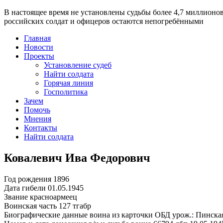
В настоящее время
не установлены судьбы более 4,7 миллионо
российских солдат и офицеров остаются непогребёнными
Главная
Новости
Проекты
Установление судеб
Найти солдата
Горячая линия
Госполитика
Зачем
Помочь
Мнения
Контакты
Найти солдата
Ковалевич Ива Федорович
Год рождения
1896
Дата гибели
01.05.1945
Звание
красноармеец
Воинская часть
127 тгабр
Биографические данные воина из карточки ОБД
урож.: Пинска