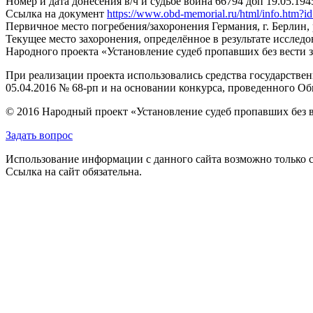
Номер и дата донесения в/ч и судьбе воина
66794 дбп 19.05.194
Ссылка на документ
https://www.obd-memorial.ru/html/info.htm
Первичное место погребения/захоронения
Германия, г. Берлин,
Текущее место захоронения, определённое в результате исследо
Народного проекта «Установление судеб пропавших без вести 
При реализации проекта использовались средства государстве
05.04.2016 № 68-рп и на основании конкурса, проведенного 
© 2016 Народный проект «Установление судеб пропавших без 
Задать вопрос
Использование информации с данного сайта возможно только с
Ссылка на сайт обязательна.