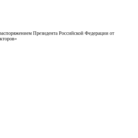
с распоряжением Президента Российской Федерации от
екторов»