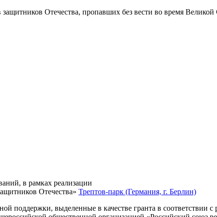
в защитников Отечества
, пропавших без вести во время Великой
ваний, в рамках реализации
защитников Отечества»
Трептов-парк (Германия, г. Берлин)
нной поддержки, выделенные в качестве гранта в соответствии 
Общероссийской общественной организацией «Российский союз р