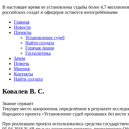
В настоящее время
не установлены судьбы более 4,7 миллионо
российских солдат и офицеров остаются непогребёнными
Главная
Новости
Проекты
Установление судеб
Найти солдата
Горячая линия
Госполитика
Зачем
Помочь
Мнения
Контакты
Найти солдата
Ковалев В. С.
Звание
сержант
Текущее место захоронения, определённое в результате исследо
Народного проекта «Установление судеб пропавших без вести 
При реализации проекта использовались средства государстве
05.04.2016 № 68-рп и на основании конкурса, проведенного 