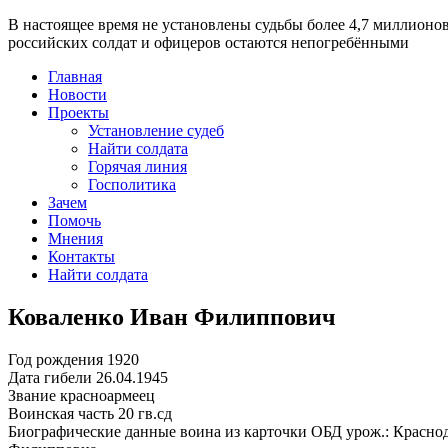
В настоящее время
не установлены судьбы более 4,7 миллионо
российских солдат и офицеров остаются непогребёнными
Главная
Новости
Проекты
Установление судеб
Найти солдата
Горячая линия
Госполитика
Зачем
Помочь
Мнения
Контакты
Найти солдата
Коваленко Иван Филиппович
Год рождения
1920
Дата гибели
26.04.1945
Звание
красноармеец
Воинская часть
20 гв.сд
Биографические данные воина из карточки ОБД
урож.: Красно