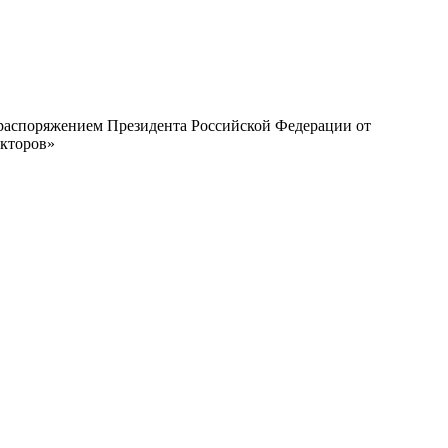
с распоряжением Президента Российской Федерации от
екторов»