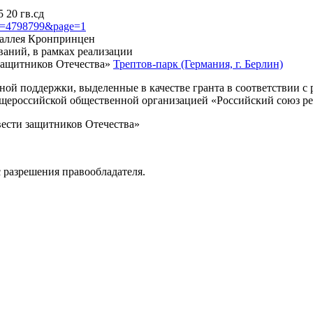
 20 гв.сд
?id=4798799&page=1
, аллея Кронпринцен
ваний, в рамках реализации
защитников Отечества»
Трептов-парк (Германия, г. Берлин)
нной поддержки, выделенные в качестве гранта в соответствии 
Общероссийской общественной организацией «Российский союз р
вести защитников Отечества»
 разрешения правообладателя.