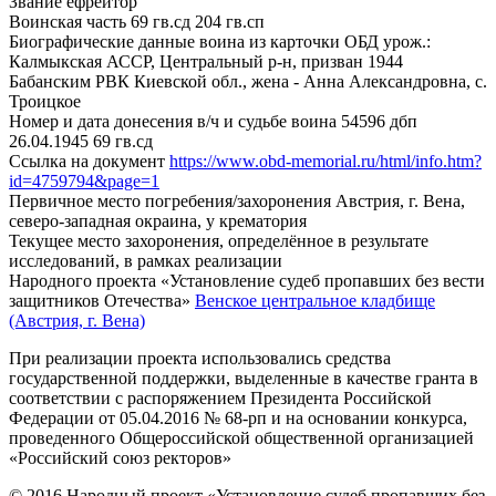
Звание
ефрейтор
Воинская часть
69 гв.сд 204 гв.сп
Биографические данные воина из карточки ОБД
урож.:
Калмыкская АССР, Центральный р-н, призван 1944
Бабанским РВК Киевской обл., жена - Анна Александровна, с.
Троицкое
Номер и дата донесения в/ч и судьбе воина
54596 дбп
26.04.1945 69 гв.сд
Ссылка на документ
https://www.obd-memorial.ru/html/info.htm?
id=4759794&page=1
Первичное место погребения/захоронения
Австрия, г. Вена,
северо-западная окраина, у крематория
Текущее место захоронения, определённое в результате
исследований, в рамках реализации
Народного проекта «Установление судеб пропавших без вести
защитников Отечества»
Венское центральное кладбище
(Австрия, г. Вена)
При реализации проекта использовались средства
государственной поддержки, выделенные в качестве гранта в
соответствии с распоряжением Президента Российской
Федерации от 05.04.2016 № 68-рп и на основании конкурса,
проведенного Общероссийской общественной организацией
«Российский союз ректоров»
© 2016 Народный проект «Установление судеб пропавших без