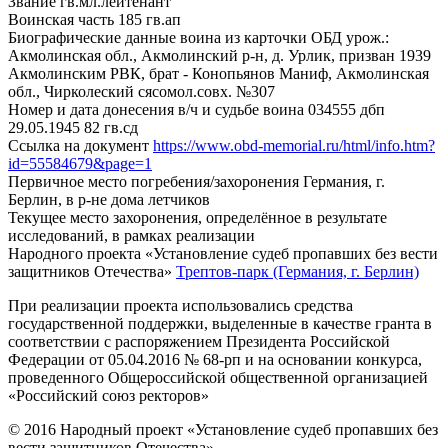
Звание
гв.мл.лейтенант
Воинская часть
185 гв.ап
Биографические данные воина из карточки ОБД
урож.:
Акмолинская обл., Акмолинский р-н, д. Урлик, призван 1939
Акмолинским РВК, брат - Конопьянов Маниф, Акмолинская
обл., Чирколеский сясомол.совх. №307
Номер и дата донесения в/ч и судьбе воина
034555 дбп
29.05.1945 82 гв.сд
Ссылка на документ
https://www.obd-memorial.ru/html/info.htm?
id=55584679&page=1
Первичное место погребения/захоронения
Германия, г.
Берлин, в р-не дома летчиков
Текущее место захоронения, определённое в результате
исследований, в рамках реализации
Народного проекта «Установление судеб пропавших без вести
защитников Отечества»
Трептов-парк (Германия, г. Берлин)
При реализации проекта использовались средства
государственной поддержки, выделенные в качестве гранта в
соответствии с распоряжением Президента Российской
Федерации от 05.04.2016 № 68-рп и на основании конкурса,
проведенного Общероссийской общественной организацией
«Российский союз ректоров»
© 2016 Народный проект «Установление судеб пропавших без
вести защитников Отечества»