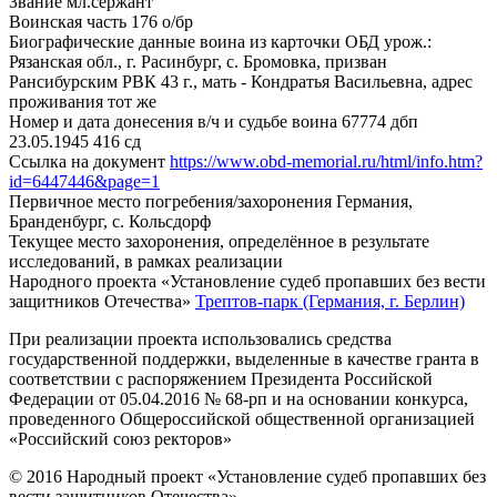
Звание
мл.сержант
Воинская часть
176 о/бр
Биографические данные воина из карточки ОБД
урож.:
Рязанская обл., г. Расинбург, с. Бромовка, призван
Рансибурским РВК 43 г., мать - Кондратья Васильевна, адрес
проживания тот же
Номер и дата донесения в/ч и судьбе воина
67774 дбп
23.05.1945 416 сд
Ссылка на документ
https://www.obd-memorial.ru/html/info.htm?
id=6447446&page=1
Первичное место погребения/захоронения
Германия,
Бранденбург, с. Кольсдорф
Текущее место захоронения, определённое в результате
исследований, в рамках реализации
Народного проекта «Установление судеб пропавших без вести
защитников Отечества»
Трептов-парк (Германия, г. Берлин)
При реализации проекта использовались средства
государственной поддержки, выделенные в качестве гранта в
соответствии с распоряжением Президента Российской
Федерации от 05.04.2016 № 68-рп и на основании конкурса,
проведенного Общероссийской общественной организацией
«Российский союз ректоров»
© 2016 Народный проект «Установление судеб пропавших без
вести защитников Отечества»