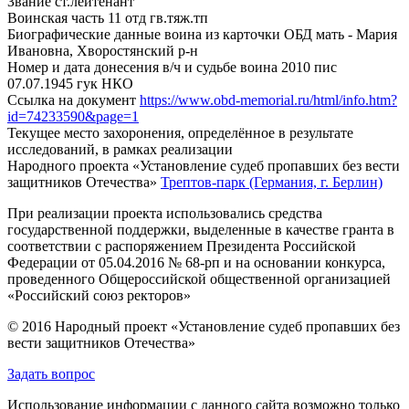
Звание
ст.лейтенант
Воинская часть
11 отд гв.тяж.тп
Биографические данные воина из карточки ОБД
мать - Мария
Ивановна, Хворостянский р-н
Номер и дата донесения в/ч и судьбе воина
2010 пис
07.07.1945 гук НКО
Ссылка на документ
https://www.obd-memorial.ru/html/info.htm?
id=74233590&page=1
Текущее место захоронения, определённое в результате
исследований, в рамках реализации
Народного проекта «Установление судеб пропавших без вести
защитников Отечества»
Трептов-парк (Германия, г. Берлин)
При реализации проекта использовались средства
государственной поддержки, выделенные в качестве гранта в
соответствии с распоряжением Президента Российской
Федерации от 05.04.2016 № 68-рп и на основании конкурса,
проведенного Общероссийской общественной организацией
«Российский союз ректоров»
© 2016 Народный проект «Установление судеб пропавших без
вести защитников Отечества»
Задать вопрос
Использование информации с данного сайта возможно только