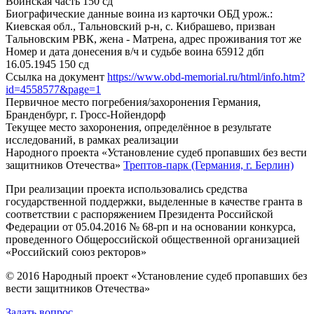
Воинская часть
150 сд
Биографические данные воина из карточки ОБД
урож.:
Киевская обл., Тальновский р-н, с. Кибрашево, призван
Тальновским РВК, жена - Матрена, адрес проживания тот же
Номер и дата донесения в/ч и судьбе воина
65912 дбп
16.05.1945 150 сд
Ссылка на документ
https://www.obd-memorial.ru/html/info.htm?
id=4558577&page=1
Первичное место погребения/захоронения
Германия,
Бранденбург, г. Гросс-Нойендорф
Текущее место захоронения, определённое в результате
исследований, в рамках реализации
Народного проекта «Установление судеб пропавших без вести
защитников Отечества»
Трептов-парк (Германия, г. Берлин)
При реализации проекта использовались средства
государственной поддержки, выделенные в качестве гранта в
соответствии с распоряжением Президента Российской
Федерации от 05.04.2016 № 68-рп и на основании конкурса,
проведенного Общероссийской общественной организацией
«Российский союз ректоров»
© 2016 Народный проект «Установление судеб пропавших без
вести защитников Отечества»
Задать вопрос