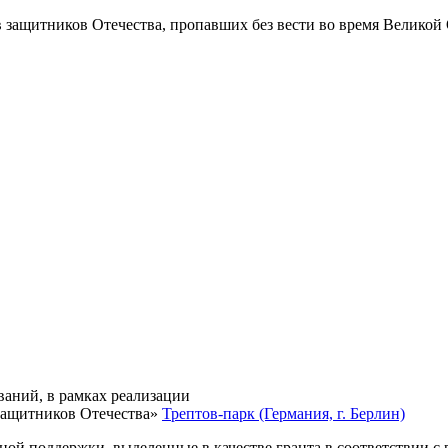
в защитников Отечества
, пропавших без вести во время Великой
ваний, в рамках реализации
защитников Отечества»
Трептов-парк (Германия, г. Берлин)
нной поддержки, выделенные в качестве гранта в соответствии 