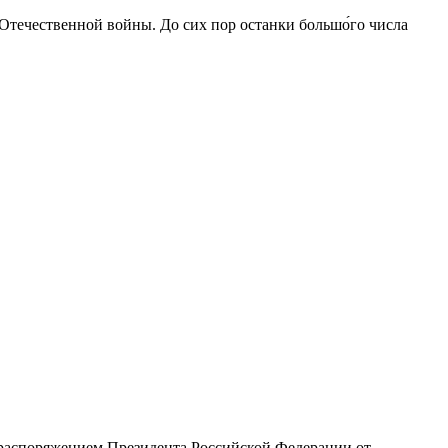
 Отечественной войны. До сих пор останки большо́го числа
с распоряжением Президента Российской Федерации от