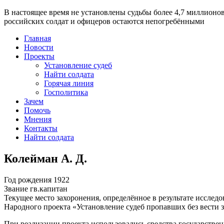
В настоящее время
не установлены судьбы более 4,7 миллионо
российских солдат и офицеров остаются непогребёнными
Главная
Новости
Проекты
Установление судеб
Найти солдата
Горячая линия
Госполитика
Зачем
Помочь
Мнения
Контакты
Найти солдата
Колейман А. Д.
Год рождения
1922
Звание
гв.капитан
Текущее место захоронения, определённое в результате исследо
Народного проекта «Установление судеб пропавших без вести 
При реализации проекта использовались средства государстве