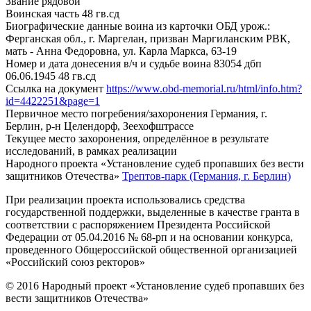
Звание
рядовой
Воинская часть
48 гв.сд
Биографические данные воина из карточки ОБД
урож.:
Ферганская обл., г. Маргелан, призван Маргиланским РВК,
мать - Анна Федоровна, ул. Карла Маркса, 63-19
Номер и дата донесения в/ч и судьбе воина
83054 дбп
06.06.1945 48 гв.сд
Ссылка на документ
https://www.obd-memorial.ru/html/info.htm?
id=4422251&page=1
Первичное место погребения/захоронения
Германия, г.
Берлин, р-н Целендорф, Зеехофштрассе
Текущее место захоронения, определённое в результате
исследований, в рамках реализации
Народного проекта «Установление судеб пропавших без вести
защитников Отечества»
Трептов-парк (Германия, г. Берлин)
При реализации проекта использовались средства
государственной поддержки, выделенные в качестве гранта в
соответствии с распоряжением Президента Российской
Федерации от 05.04.2016 № 68-рп и на основании конкурса,
проведенного Общероссийской общественной организацией
«Российский союз ректоров»
© 2016 Народный проект «Установление судеб пропавших без
вести защитников Отечества»