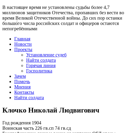
В настоящее время
не установлены судьбы более 4,7
миллионов защитников Отечества
, пропавших без вести во
время Великой Отечественной войны. До сих пор останки
большо́го числа российских солдат и офицеров остаются
непогребёнными
Главная
Новости
Проекты
Установление судеб
Найти солдата
Горячая линия
Госполитика
Зачем
Помочь
Мнения
Контакты
Найти солдата
Клочко Николай Людвигович
Год рождения
1904
Воинская часть
226 гв.сп 74 гв.сд