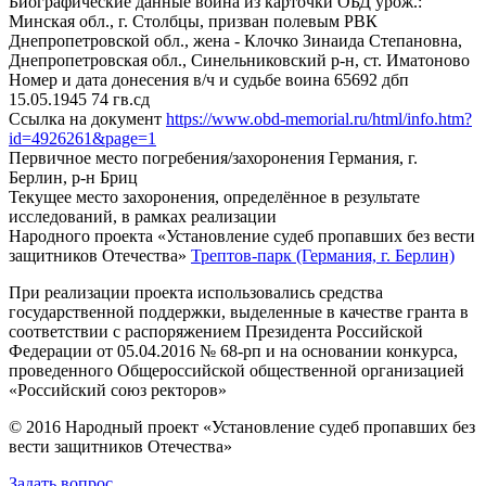
Биографические данные воина из карточки ОБД
урож.:
Минская обл., г. Столбцы, призван полевым РВК
Днепропетровской обл., жена - Клочко Зинаида Степановна,
Днепропетровская обл., Синельниковский р-н, ст. Иматоново
Номер и дата донесения в/ч и судьбе воина
65692 дбп
15.05.1945 74 гв.сд
Ссылка на документ
https://www.obd-memorial.ru/html/info.htm?
id=4926261&page=1
Первичное место погребения/захоронения
Германия, г.
Берлин, р-н Бриц
Текущее место захоронения, определённое в результате
исследований, в рамках реализации
Народного проекта «Установление судеб пропавших без вести
защитников Отечества»
Трептов-парк (Германия, г. Берлин)
При реализации проекта использовались средства
государственной поддержки, выделенные в качестве гранта в
соответствии с распоряжением Президента Российской
Федерации от 05.04.2016 № 68-рп и на основании конкурса,
проведенного Общероссийской общественной организацией
«Российский союз ректоров»
© 2016 Народный проект «Установление судеб пропавших без
вести защитников Отечества»
Задать вопрос