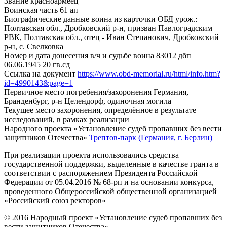
Звание
красноармеец
Воинская часть
61 ап
Биографические данные воина из карточки ОБД
урож.:
Полтавская обл., Дробковский р-н, призван Павлоградским
РВК, Полтавская обл., отец - Иван Степанович, Дробковский
р-н, с. Свелковка
Номер и дата донесения в/ч и судьбе воина
83012 дбп
06.06.1945 20 гв.сд
Ссылка на документ
https://www.obd-memorial.ru/html/info.htm?
id=4990143&page=1
Первичное место погребения/захоронения
Германия,
Бранденбург, р-н Целендорф, одиночная могила
Текущее место захоронения, определённое в результате
исследований, в рамках реализации
Народного проекта «Установление судеб пропавших без вести
защитников Отечества»
Трептов-парк (Германия, г. Берлин)
При реализации проекта использовались средства
государственной поддержки, выделенные в качестве гранта в
соответствии с распоряжением Президента Российской
Федерации от 05.04.2016 № 68-рп и на основании конкурса,
проведенного Общероссийской общественной организацией
«Российский союз ректоров»
© 2016 Народный проект «Установление судеб пропавших без
вести защитников Отечества»