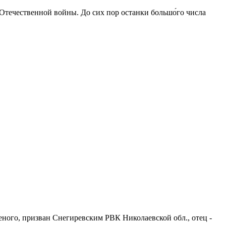
 Отечественной войны. До сих пор останки большо́го числа
уденого, призван Снегиревским РВК Николаевской обл., отец -