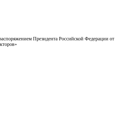
с распоряжением Президента Российской Федерации от
екторов»