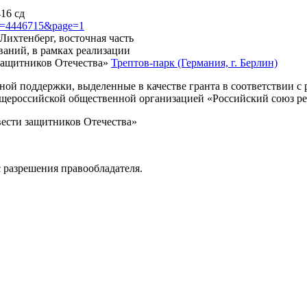
416 сд
?id=4446715&page=1
 Лихтенберг, восточная часть
ваний, в рамках реализации
защитников Отечества»
Трептов-парк (Германия, г. Берлин)
нной поддержки, выделенные в качестве гранта в соответствии 
Общероссийской общественной организацией «Российский союз р
вести защитников Отечества»
 разрешения правообладателя.