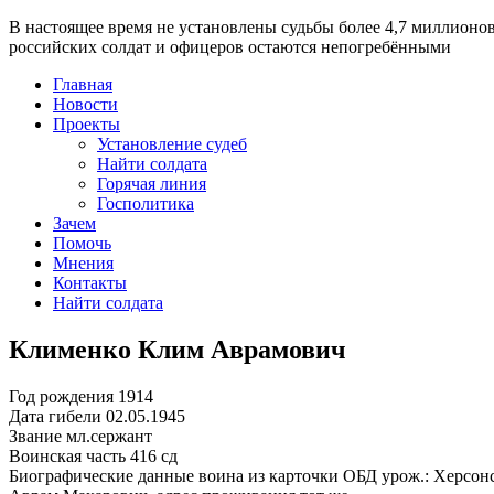
В настоящее время
не установлены судьбы более 4,7 миллионо
российских солдат и офицеров остаются непогребёнными
Главная
Новости
Проекты
Установление судеб
Найти солдата
Горячая линия
Госполитика
Зачем
Помочь
Мнения
Контакты
Найти солдата
Клименко Клим Аврамович
Год рождения
1914
Дата гибели
02.05.1945
Звание
мл.сержант
Воинская часть
416 сд
Биографические данные воина из карточки ОБД
урож.: Херсонс