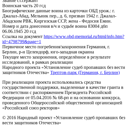
Звание
ст.сержант
Воинская часть
20 гсд
Биографические данные воина из карточки ОБД
урож.: г.
Джалал-Абад, Мельник пер., д. 6, призван 1942 г. Джалал-
Абадским РВК, Киргизская ССР, жена - Федосия Емин.
Номер и дата донесения в/ч и судьбе воина
83004 дбп
06.06.1945 20 гсд
Ссылка на документ
https://www.obd-memorial.ru/html/info.htm?
id=4798799&page=1
Первичное место погребения/захоронения
Германия, г.
Берлин, р-н Целендорф, юго-западная окраина
Текущее место захоронения, определённое в результате
исследований, в рамках реализации
Народного проекта «Установление судеб пропавших без вести
защитников Отечества»
Трептов-парк (Германия, г. Берлин)
При реализации проекта использовались средства
государственной поддержки, выделенные в качестве гранта в
соответствии с распоряжением Президента Российской
Федерации от 05.04.2016 № 68-рп и на основании конкурса,
проведенного Общероссийской общественной организацией
«Российский союз ректоров»
© 2016 Народный проект «Установление судеб пропавших без
вести защитников Отечества»