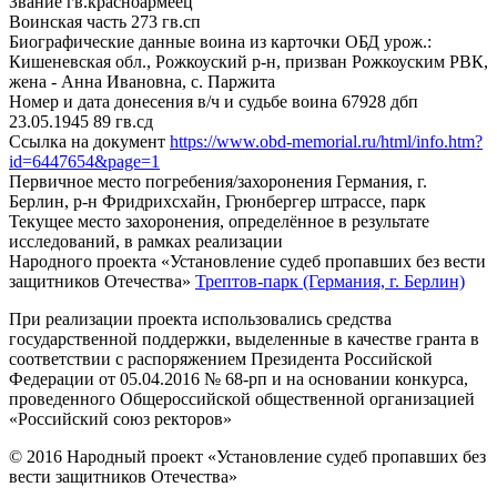
Звание
гв.красноармеец
Воинская часть
273 гв.сп
Биографические данные воина из карточки ОБД
урож.:
Кишеневская обл., Рожкоуский р-н, призван Рожкоуским РВК,
жена - Анна Ивановна, с. Паржита
Номер и дата донесения в/ч и судьбе воина
67928 дбп
23.05.1945 89 гв.сд
Ссылка на документ
https://www.obd-memorial.ru/html/info.htm?
id=6447654&page=1
Первичное место погребения/захоронения
Германия, г.
Берлин, р-н Фридрихсхайн, Грюнбергер штрассе, парк
Текущее место захоронения, определённое в результате
исследований, в рамках реализации
Народного проекта «Установление судеб пропавших без вести
защитников Отечества»
Трептов-парк (Германия, г. Берлин)
При реализации проекта использовались средства
государственной поддержки, выделенные в качестве гранта в
соответствии с распоряжением Президента Российской
Федерации от 05.04.2016 № 68-рп и на основании конкурса,
проведенного Общероссийской общественной организацией
«Российский союз ректоров»
© 2016 Народный проект «Установление судеб пропавших без
вести защитников Отечества»