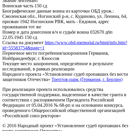
Звание
лейтенант
Воинская часть
150 сд
Биографические данные воина из карточки ОБД
урож.:
Смоленская обл., Ногинский р-н, с. Кудиново, ул. Ленина, 64,
призван 1942 Ногинским РВК, мать - Евдокия, адрес
проживания тот же
Номер и дата донесения в/ч и судьбе воина
032670 дбп
22.05.1945 150 сд
Ссылка на документ
https://www.obd-memorial.ru/html/info.htm?
id=55583754&page=1
Первичное место погребения/захоронения
Германия,
Нойбранденбург, г. Кюоссов
Текущее место захоронения, определённое в результате
исследований, в рамках реализации
Народного проекта «Установление судеб пропавших без вести
защитников Отечества»
Трептов-парк (Германия, г. Берлин)
При реализации проекта использовались средства
государственной поддержки, выделенные в качестве гранта в
соответствии с распоряжением Президента Российской
Федерации от 05.04.2016 № 68-рп и на основании конкурса,
проведенного Общероссийской общественной организацией
«Российский союз ректоров»
© 2016 Народный проект «Установление судеб пропавших без
вести защитников Отечества»