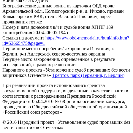
Воинская часть
2д 463
Биографические данные воина из карточки ОБД
урож.:
Архангельской обл., Колмогорский р-н, д. Ичково, призван
Колмогорским РВК, отец - Василий Павлович, адрес
проживания тот же
Номер и дата донесения в/ч и судьбе воина
ХППГ 189
кн.погребения 20.04.-06.05.1945
Ссылка на документ
https://www.obd-memorial.ru/html/info.htm?
id=53665475&page=1
Первичное место погребения/захоронения
Германия, г.
Берлин, р-н Адлерсхоф, северо-восточная окраина
Текущее место захоронения, определённое в результате
исследований, в рамках реализации
Народного проекта «Установление судеб пропавших без вести
защитников Отечества»
Трептов-парк (Германия, г. Берлин)
При реализации проекта использовались средства
государственной поддержки, выделенные в качестве гранта в
соответствии с распоряжением Президента Российской
Федерации от 05.04.2016 № 68-рп и на основании конкурса,
проведенного Общероссийской общественной организацией
«Российский союз ректоров»
© 2016 Народный проект «Установление судеб пропавших без
вести защитников Отечества»