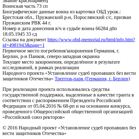
Звание
красноармеец
Воинская часть
73 сп
Биографические данные воина из карточки ОБД
урож.:
Брестская обл., Пружанский р-н, Порослянский с/с, призван
Пружанским РВК 44 г.
Номер и дата донесения в/ч и судьбе воина
66284 дбп
18.05.1945 33 сд
Ссылка на документ
https://www.obd-memorial.ru/html/info.htm?
id=4981943&page=1
Первичное место погребения/захоронения
Германия, г.
Берлин, р-н Панков, северо-западная окраина
Текущее место захоронения, определённое в результате
исследований, в рамках реализации
Народного проекта «Установление судеб пропавших без вести
защитников Отечества»
Трептов-парк (Германия, г. Берлин)
При реализации проекта использовались средства
государственной поддержки, выделенные в качестве гранта в
соответствии с распоряжением Президента Российской
Федерации от 05.04.2016 № 68-рп и на основании конкурса,
проведенного Общероссийской общественной организацией
«Российский союз ректоров»
© 2016 Народный проект «Установление судеб пропавших без
вести защитников Отечества»