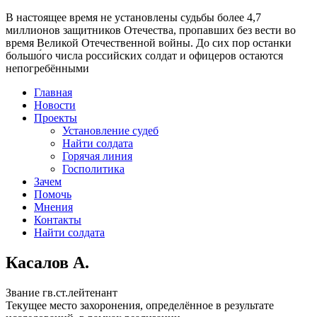
В настоящее время
не установлены судьбы более 4,7
миллионов защитников Отечества
, пропавших без вести во
время Великой Отечественной войны. До сих пор останки
большо́го числа российских солдат и офицеров остаются
непогребёнными
Главная
Новости
Проекты
Установление судеб
Найти солдата
Горячая линия
Госполитика
Зачем
Помочь
Мнения
Контакты
Найти солдата
Касалов А.
Звание
гв.ст.лейтенант
Текущее место захоронения, определённое в результате