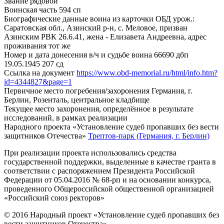
Звание
рядовой
Воинская часть
594 сп
Биографические данные воина из карточки ОБД
урож.:
Саратовская обл., Азинский р-н, с. Меловое, призван
Азинским РВК 26.6.41, жена - Елизавета Андреевна, адрес
проживания тот же
Номер и дата донесения в/ч и судьбе воина
66690 дбп
19.05.1945 207 сд
Ссылка на документ
https://www.obd-memorial.ru/html/info.htm?
id=4344827&page=1
Первичное место погребения/захоронения
Германия, г.
Берлин, Розенталь, центральное кладбище
Текущее место захоронения, определённое в результате
исследований, в рамках реализации
Народного проекта «Установление судеб пропавших без вести
защитников Отечества»
Трептов-парк (Германия, г. Берлин)
При реализации проекта использовались средства
государственной поддержки, выделенные в качестве гранта в
соответствии с распоряжением Президента Российской
Федерации от 05.04.2016 № 68-рп и на основании конкурса,
проведенного Общероссийской общественной организацией
«Российский союз ректоров»
© 2016 Народный проект «Установление судеб пропавших без
вести защитников Отечества»