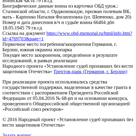
Воинская часть
79 гв.сд
Биографические данные воина из карточки ОБД
урож.:
Сталинской области, г. Орджоникидзе, призван полевым ВК,
мать - Карпенко Наталия Филипповна (ул. Шевченко, дом 20)
Номер и дата донесения в/ч и судьбе воина
66404 дбп
18.05.1945 79 гв.сд
Ссылка на документ
https://www.obd-memorial.ru/html/info.htm?
id=4769703&page=1
Первичное место погребения/захоронения
Германия, г.
Берлин, южная окраина зоопарка
Текущее место захоронения, определённое в результате
исследований, в рамках реализации
Народного проекта «Установление судеб пропавших без вести
защитников Отечества»
Трептов-парк (Германия, г. Берлин)
При реализации проекта использовались средства
государственной поддержки, выделенные в качестве гранта в
соответствии с распоряжением Президента Российской
Федерации от 05.04.2016 № 68-рп и на основании конкурса,
проведенного Общероссийской общественной организацией
«Российский союз ректоров»
© 2016 Народный проект «Установление судеб пропавших без
вести защитников Отечества»
Задать вопрос