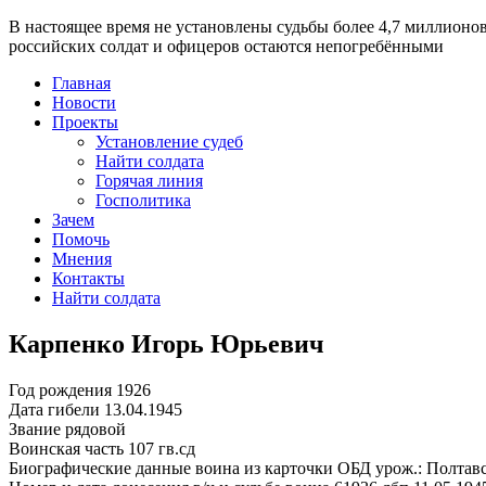
В настоящее время
не установлены судьбы более 4,7 миллионо
российских солдат и офицеров остаются непогребёнными
Главная
Новости
Проекты
Установление судеб
Найти солдата
Горячая линия
Госполитика
Зачем
Помочь
Мнения
Контакты
Найти солдата
Карпенко Игорь Юрьевич
Год рождения
1926
Дата гибели
13.04.1945
Звание
рядовой
Воинская часть
107 гв.сд
Биографические данные воина из карточки ОБД
урож.: Полтавс