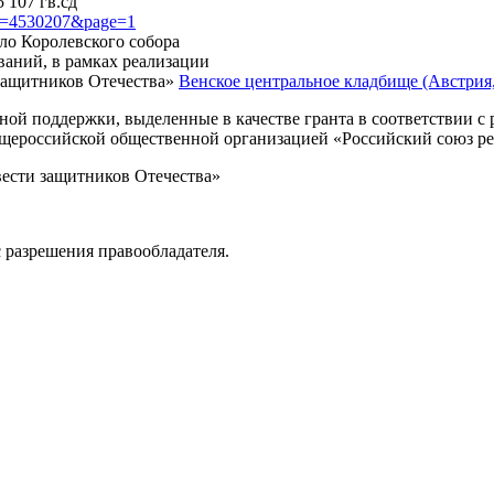
 107 гв.сд
?id=4530207&page=1
оло Королевского собора
ваний, в рамках реализации
защитников Отечества»
Венское центральное кладбище (Австрия, 
нной поддержки, выделенные в качестве гранта в соответствии 
Общероссийской общественной организацией «Российский союз р
вести защитников Отечества»
 разрешения правообладателя.