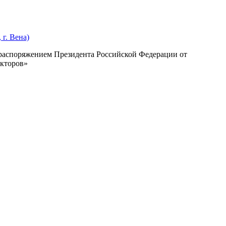
г. Вена)
с распоряжением Президента Российской Федерации от
екторов»