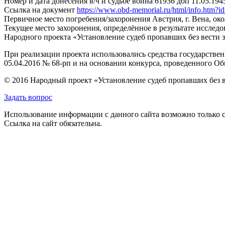
Номер и дата донесения в/ч и судьбе воина
61936 дбп 11.05.1945
Ссылка на документ
https://www.obd-memorial.ru/html/info.htm
Первичное место погребения/захоронения
Австрия, г. Вена, ок
Текущее место захоронения, определённое в результате исследо
Народного проекта «Установление судеб пропавших без вести 
При реализации проекта использовались средства государстве
05.04.2016 № 68-рп и на основании конкурса, проведенного 
© 2016 Народный проект «Установление судеб пропавших без 
Задать вопрос
Использование информации с данного сайта возможно только с
Ссылка на сайт обязательна.