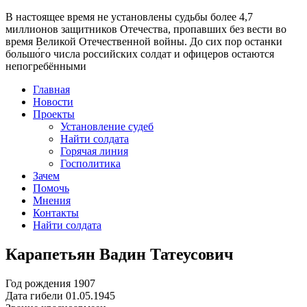
В настоящее время
не установлены судьбы более 4,7
миллионов защитников Отечества
, пропавших без вести во
время Великой Отечественной войны. До сих пор останки
большо́го числа российских солдат и офицеров остаются
непогребёнными
Главная
Новости
Проекты
Установление судеб
Найти солдата
Горячая линия
Госполитика
Зачем
Помочь
Мнения
Контакты
Найти солдата
Карапетьян Вадин Татеусович
Год рождения
1907
Дата гибели
01.05.1945