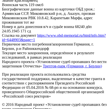
Звание
красноармеец
Воинская часть
119 омсб
Биографические данные воина из карточки ОБД
урож.:
Армянская ССР, Микояновский р-н, д. Аказун, призван
Микояновским РВК 10.8.42, Карапетьян Марфа, адрес
проживания тот же
Номер и дата донесения в/ч и судьбе воина
68240 дбп
24.05.1945 171 сд
Ссылка на документ
https://www.obd-memorial.ru/html/info.htm?
id=6448903&page=1
Первичное место погребения/захоронения
Германия, г.
Берлин, р-н Райниккендорф
Текущее место захоронения, определённое в результате
исследований, в рамках реализации
Народного проекта «Установление судеб пропавших без вести
защитников Отечества»
Трептов-парк (Германия, г. Берлин)
При реализации проекта использовались средства
государственной поддержки, выделенные в качестве гранта в
соответствии с распоряжением Президента Российской
Федерации от 05.04.2016 № 68-рп и на основании конкурса,
проведенного Общероссийской общественной организацией
«Российский союз ректоров»
© 2016 Народный проект «Установление судеб пропавших без
вести защитников Отечества»