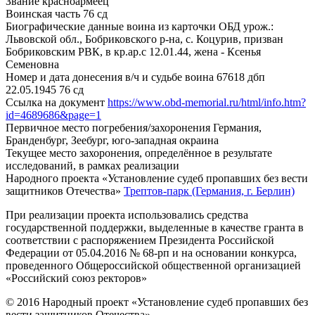
Звание
красноармеец
Воинская часть
76 сд
Биографические данные воина из карточки ОБД
урож.:
Львовской обл., Бобриковского р-на, с. Коцурив, призван
Бобриковским РВК, в кр.ар.с 12.01.44, жена - Ксенья
Семеновна
Номер и дата донесения в/ч и судьбе воина
67618 дбп
22.05.1945 76 сд
Ссылка на документ
https://www.obd-memorial.ru/html/info.htm?
id=4689686&page=1
Первичное место погребения/захоронения
Германия,
Бранденбург, Зеебург, юго-западная окраина
Текущее место захоронения, определённое в результате
исследований, в рамках реализации
Народного проекта «Установление судеб пропавших без вести
защитников Отечества»
Трептов-парк (Германия, г. Берлин)
При реализации проекта использовались средства
государственной поддержки, выделенные в качестве гранта в
соответствии с распоряжением Президента Российской
Федерации от 05.04.2016 № 68-рп и на основании конкурса,
проведенного Общероссийской общественной организацией
«Российский союз ректоров»
© 2016 Народный проект «Установление судеб пропавших без
вести защитников Отечества»