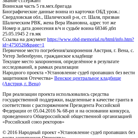
Звание
ст.сержант
Воинская часть
5 гв.мех.бригада
Биографические данные воина из карточки ОБД
урож.:
Свердловская обл., Шалический р-н, ст. Шаля, призван
Шалическим РВК, жена Вера Ивановна, адрес тот же
Номер и дата донесения в/ч и судьбе воина
68346 дбп
25.05.1945 2 гв.мк
Ссылка на документ
https://www.obd-memorial.ru/html/info.htm?
id=4750526&page=1
Первичное место погребения/захоронения
Австрия, г. Вена, с.
Унтер Зибенбрунн, гражданское кладбище
Текущее место захоронения, определённое в результате
исследований, в рамках реализации
Народного проекта «Установление судеб пропавших без вести
защитников Отечества»
Венское центральное кладбище
(Австрия, г. Вена)
При реализации проекта использовались средства
государственной поддержки, выделенные в качестве гранта в
соответствии с распоряжением Президента Российской
Федерации от 05.04.2016 № 68-рп и на основании конкурса,
проведенного Общероссийской общественной организацией
«Российский союз ректоров»
© 2016 Народный проект «Установление судеб пропавших без
вести защитников Отечества»