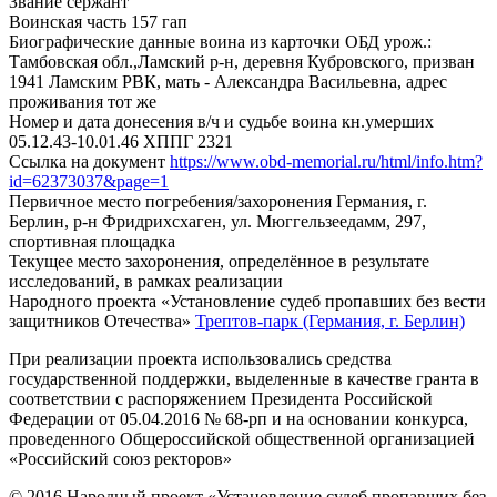
Звание
сержант
Воинская часть
157 гап
Биографические данные воина из карточки ОБД
урож.:
Тамбовская обл.,Ламский р-н, деревня Кубровского, призван
1941 Ламским РВК, мать - Александра Васильевна, адрес
проживания тот же
Номер и дата донесения в/ч и судьбе воина
кн.умерших
05.12.43-10.01.46 ХППГ 2321
Ссылка на документ
https://www.obd-memorial.ru/html/info.htm?
id=62373037&page=1
Первичное место погребения/захоронения
Германия, г.
Берлин, р-н Фридрихсхаген, ул. Мюггельзеедамм, 297,
спортивная площадка
Текущее место захоронения, определённое в результате
исследований, в рамках реализации
Народного проекта «Установление судеб пропавших без вести
защитников Отечества»
Трептов-парк (Германия, г. Берлин)
При реализации проекта использовались средства
государственной поддержки, выделенные в качестве гранта в
соответствии с распоряжением Президента Российской
Федерации от 05.04.2016 № 68-рп и на основании конкурса,
проведенного Общероссийской общественной организацией
«Российский союз ректоров»
© 2016 Народный проект «Установление судеб пропавших без