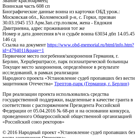
Звание
красноармеец
Воинская часть
608 сп
Биографические данные воина из карточки ОБД
урож.:
Московская обл., Коломенский р-н, с. Горки, призван
30.03.1945 153 Арм.Зап.стр.полком, жена - Евдокия
Дмитриевна, адрес проживания тот же
Номер и дата донесения в/ч и судьбе воина
63034 дбп 14.05.45
146 сд
Ссылка на документ
https://www.obd-memorial.ru/html/info.htm?
id=4794011&page=1
Первичное место погребения/захоронения
Германия, г.
Берлин, Херцберштрассе, парк психиатрической больницы
Текущее место захоронения, определённое в результате
исследований, в рамках реализации
Народного проекта «Установление судеб пропавших без вести
защитников Отечества»
Трептов-парк (Германия, г. Берлин)
При реализации проекта использовались средства
государственной поддержки, выделенные в качестве гранта в
соответствии с распоряжением Президента Российской
Федерации от 05.04.2016 № 68-рп и на основании конкурса,
проведенного Общероссийской общественной организацией
«Российский союз ректоров»
© 2016 Народный проект «Установление судеб пропавших без
вести защитников Отечества»