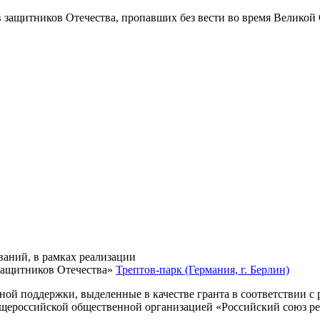
в защитников Отечества
, пропавших без вести во время Великой
ваний, в рамках реализации
защитников Отечества»
Трептов-парк (Германия, г. Берлин)
нной поддержки, выделенные в качестве гранта в соответствии 
Общероссийской общественной организацией «Российский союз р