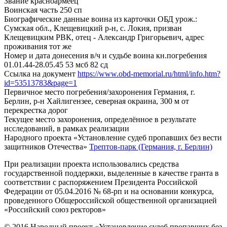
Звание
красноармеец
Воинская часть
250 сп
Биографические данные воина из карточки ОБД
урож.:
Сумская обл., Клещевицкий р-н, с. Локия, призван
Клещевицким РВК, отец - Александр Григорьевич, адрес
проживания тот же
Номер и дата донесения в/ч и судьбе воина
кн.погребения
01.01.44-28.05.45 53 мсб 82 сд
Ссылка на документ
https://www.obd-memorial.ru/html/info.htm?
id=53513783&page=1
Первичное место погребения/захоронения
Германия, г.
Берлин, р-н Хайлигензее, северная окраина, 300 м от
перекрестка дорог
Текущее место захоронения, определённое в результате
исследований, в рамках реализации
Народного проекта «Установление судеб пропавших без вести
защитников Отечества»
Трептов-парк (Германия, г. Берлин)
При реализации проекта использовались средства
государственной поддержки, выделенные в качестве гранта в
соответствии с распоряжением Президента Российской
Федерации от 05.04.2016 № 68-рп и на основании конкурса,
проведенного Общероссийской общественной организацией
«Российский союз ректоров»
© 2016 Народный проект «Установление судеб пропавших без