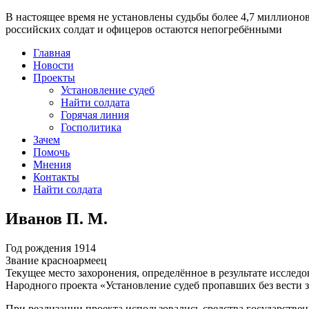
В настоящее время
не установлены судьбы более 4,7 миллионо
российских солдат и офицеров остаются непогребёнными
Главная
Новости
Проекты
Установление судеб
Найти солдата
Горячая линия
Госполитика
Зачем
Помочь
Мнения
Контакты
Найти солдата
Иванов П. М.
Год рождения
1914
Звание
красноармеец
Текущее место захоронения, определённое в результате исследо
Народного проекта «Установление судеб пропавших без вести 
При реализации проекта использовались средства государстве