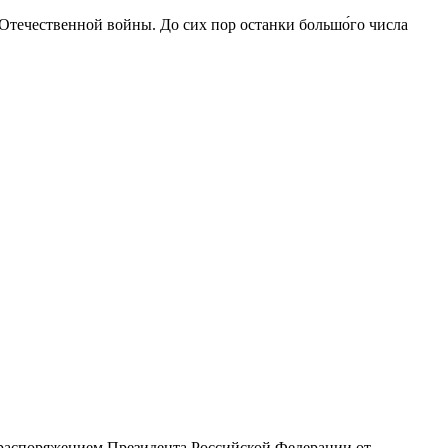
 Отечественной войны. До сих пор останки большо́го числа
с распоряжением Президента Российской Федерации от