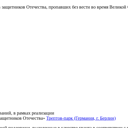
в защитников Отечества
, пропавших без вести во время Великой
ваний, в рамках реализации
защитников Отечества»
Трептов-парк (Германия, г. Берлин)
нной поддержки, выделенные в качестве гранта в соответствии 