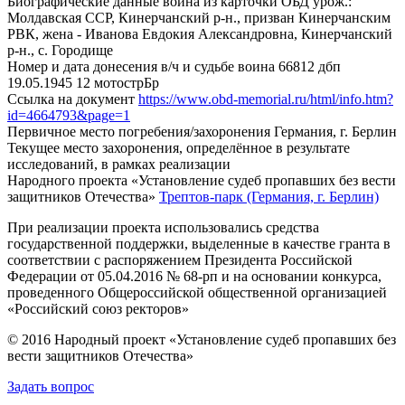
Биографические данные воина из карточки ОБД
урож.:
Молдавская ССР, Кинерчанский р-н., призван Кинерчанским
РВК, жена - Иванова Евдокия Александровна, Кинерчанский
р-н., с. Городище
Номер и дата донесения в/ч и судьбе воина
66812 дбп
19.05.1945 12 мотострБр
Ссылка на документ
https://www.obd-memorial.ru/html/info.htm?
id=4664793&page=1
Первичное место погребения/захоронения
Германия, г. Берлин
Текущее место захоронения, определённое в результате
исследований, в рамках реализации
Народного проекта «Установление судеб пропавших без вести
защитников Отечества»
Трептов-парк (Германия, г. Берлин)
При реализации проекта использовались средства
государственной поддержки, выделенные в качестве гранта в
соответствии с распоряжением Президента Российской
Федерации от 05.04.2016 № 68-рп и на основании конкурса,
проведенного Общероссийской общественной организацией
«Российский союз ректоров»
© 2016 Народный проект «Установление судеб пропавших без
вести защитников Отечества»
Задать вопрос