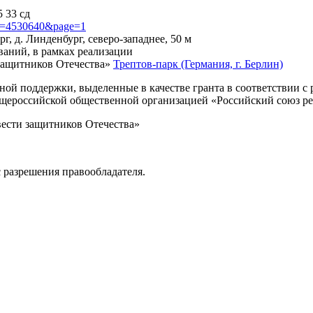
5 33 сд
?id=4530640&page=1
г, д. Линденбург, северо-западнее, 50 м
ваний, в рамках реализации
защитников Отечества»
Трептов-парк (Германия, г. Берлин)
нной поддержки, выделенные в качестве гранта в соответствии 
Общероссийской общественной организацией «Российский союз р
вести защитников Отечества»
 разрешения правообладателя.