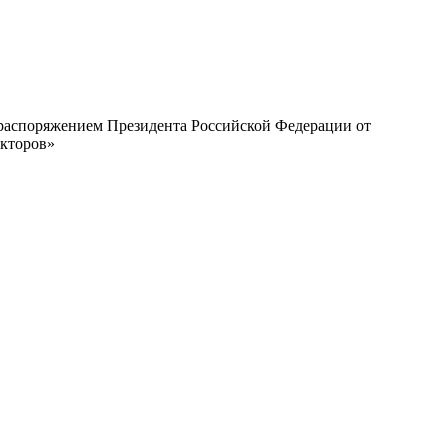
с распоряжением Президента Российской Федерации от
екторов»