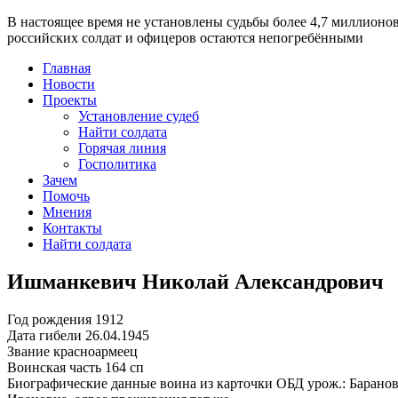
В настоящее время
не установлены судьбы более 4,7 миллионо
российских солдат и офицеров остаются непогребёнными
Главная
Новости
Проекты
Установление судеб
Найти солдата
Горячая линия
Госполитика
Зачем
Помочь
Мнения
Контакты
Найти солдата
Ишманкевич Николай Александрович
Год рождения
1912
Дата гибели
26.04.1945
Звание
красноармеец
Воинская часть
164 сп
Биографические данные воина из карточки ОБД
урож.: Барано