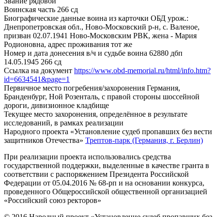
Звание
рядовой
Воинская часть
266 сд
Биографические данные воина из карточки ОБД
урож.:
Днепропетровская обл., Ново-Московский р-н, с. Валеное,
призван 02.07.1941 Ново-Московским РВК, жена - Мария
Родионовна, адрес проживания тот же
Номер и дата донесения в/ч и судьбе воина
62880 дбп
14.05.1945 266 сд
Ссылка на документ
https://www.obd-memorial.ru/html/info.htm?
id=6634541&page=1
Первичное место погребения/захоронения
Германия,
Бранденбург, Ной Розенталь, с правой стороны шоссейной
дороги, дивизионное кладбище
Текущее место захоронения, определённое в результате
исследований, в рамках реализации
Народного проекта «Установление судеб пропавших без вести
защитников Отечества»
Трептов-парк (Германия, г. Берлин)
При реализации проекта использовались средства
государственной поддержки, выделенные в качестве гранта в
соответствии с распоряжением Президента Российской
Федерации от 05.04.2016 № 68-рп и на основании конкурса,
проведенного Общероссийской общественной организацией
«Российский союз ректоров»
© 2016 Народный проект «Установление судеб пропавших без